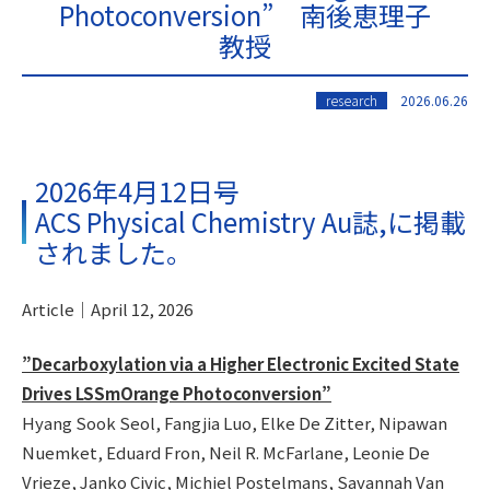
Photoconversion” 南後恵理子
教授
research
2026.06.26
2026年4月12日号
ACS Physical Chemistry Au誌,に掲載
されました。
Article｜April 12, 2026
”Decarboxylation via a Higher Electronic Excited State
Drives LSSmOrange Photoconversion”
Hyang Sook Seol, Fangjia Luo, Elke De Zitter, Nipawan
Nuemket, Eduard Fron, Neil R. McFarlane, Leonie De
Vrieze, Janko Civic, Michiel Postelmans, Savannah Van