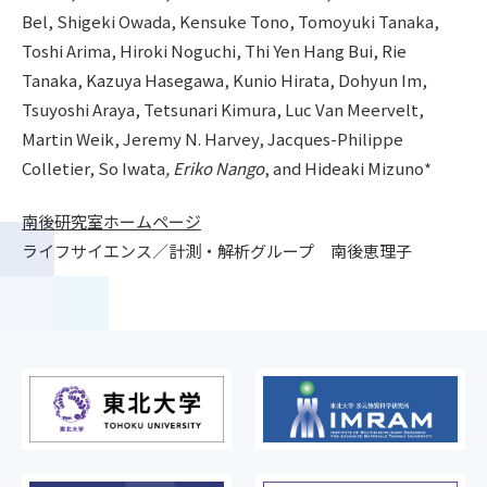
Bel, Shigeki Owada, Kensuke Tono, Tomoyuki Tanaka,
Toshi Arima, Hiroki Noguchi, Thi Yen Hang Bui, Rie
Tanaka, Kazuya Hasegawa, Kunio Hirata, Dohyun Im,
Tsuyoshi Araya, Tetsunari Kimura, Luc Van Meervelt,
Martin Weik, Jeremy N. Harvey, Jacques-Philippe
Colletier, So Iwata
, Eriko Nango
, and Hideaki Mizuno*
南後研究室ホームページ
ライフサイエンス／計測・解析グループ 南後恵理子