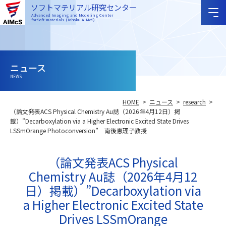
ソフトマテリアル研究センター
Advanced Imaging and Modeling Center
for Soft-materials (Tohoku AIMcS)
ニュース
NEWS
HOME
ニュース
research
（論文発表ACS Physical Chemistry Au誌（2026年4月12日）掲
載）”Decarboxylation via a Higher Electronic Excited State Drives
LSSmOrange Photoconversion” 南後恵理子教授
（論文発表ACS Physical
Chemistry Au誌（2026年4月12
日）掲載）”Decarboxylation via
a Higher Electronic Excited State
Drives LSSmOrange