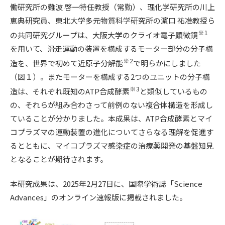
働研究所の難波 啓一特任教授（常勤）、理化学研究所の川上
恵典研究員、東北大学多元物質科学研究所の濵口 祐准教授ら
※
1
の共同研究グループは、大阪大学のクライオ電子顕微鏡
を用いて、滑走運動の装置を構成するモーター部分の分子構
※
2
造を、世界で初めて近原子分解能
で明らかにしました
（図１）。またモーターを構成する2つのユニットの分子構
※
3
造は、それぞれ既知のATP合成酵素
と類似しているもの
の、それらが組み合わさって前例のない複合体構造を形成し
ていることが分かりました。本成果は、ATP合成酵素とマイ
コプラズマの運動装置の進化についてさらなる理解を促進す
るとともに、マイコプラズマ感染症の治療薬開発の基盤知見
となることが期待されます。
本研究成果は、2025年2月27日に、国際学術誌「Science
Advances」のオンライン速報版に掲載されました。