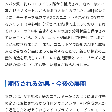
ンパク質、約12500のアミノ酸から構成され、縦35・横25・
高さ15ナノメートルからなる巨大なものでした。興味深いこ
とに、モーターを構成する2つのユニットそれぞれに存在す
るシャフト（中心軸）部分が同じ段階で止まっており、それ
ぞれのユニット中に含まれるATPの加水分解状態も保存され
ていたことから、2つのユニットが同調して回転しているこ
とが示唆されました。また、ユニット間で既知のATP合成酵
素とは異なる部品によって結合することで、新しい様式の二
量体構造を形成しており、ATP合成酵素とマイコプラズマ運
動能の進化についても新しい知見が得られました。
期待される効果・今後の展開
本成果は、ATP加水分解のエネルギーがどのように滑走運動
の動きに変換されるかの作用メカニズムや、ATP合成酵素か
ら進化したと考えられるマイコプラズマ・モービレのモータ