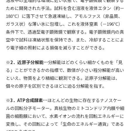
溶液中の生理的な環境に近い状態で、電子顕微鏡で観察する
ために開発された手法。試料を含む溶液を液体エタン（約－
180℃）に落下させて急速凍結し、アモルファス（非晶質、
ガラス状）な薄い氷に包埋し、これを液体窒素（－196℃）
条件下で、透過型電子顕微鏡で観察する。電子顕微鏡内の真
空中で試料は凍結状態を保持でき、また、冷却することによ
り電子線の照射による損傷を減らすことができる。
※2．近原子分解能…
分解能はどのくらい細かくものを「見
る」ことができるかの指標で、数値が小さい程分解能が高い
といえ、物質をより精細に観測できる。近原子分解能は、
個々の原子を区別できるほどに迫る分解能を指す。
※3．ATP合成酵素…
ほとんどの生物に存在するナノスケー
ルの回転分子モーター。真核生物のミトコンドリア内膜や細
菌の細胞膜において、水素イオンの流れを回転エネルギーに
変換し、その回転によって「生命のエネルギー通貨」である