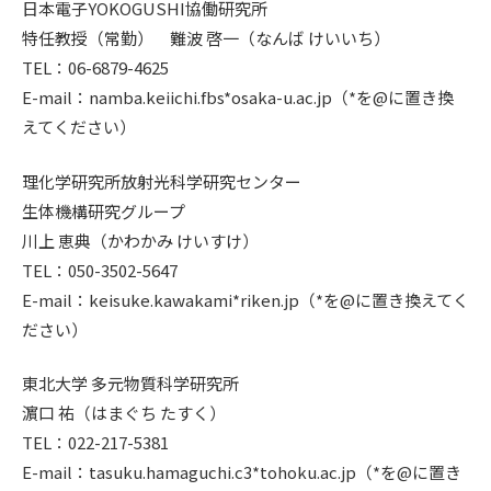
日本電子YOKOGUSHI協働研究所
特任教授（常勤） 難波 啓一（なんば けいいち）
TEL：06-6879-4625
E-mail：namba.keiichi.fbs*osaka-u.ac.jp（*を@に置き換
えてください）
理化学研究所放射光科学研究センター
生体機構研究グループ
川上 恵典（かわかみ けいすけ）
TEL：050-3502-5647
E-mail：keisuke.kawakami*riken.jp（*を@に置き換えてく
ださい）
東北大学 多元物質科学研究所
濵口 祐（はまぐち たすく）
TEL：022-217-5381
E-mail：tasuku.hamaguchi.c3*tohoku.ac.jp（*を@に置き