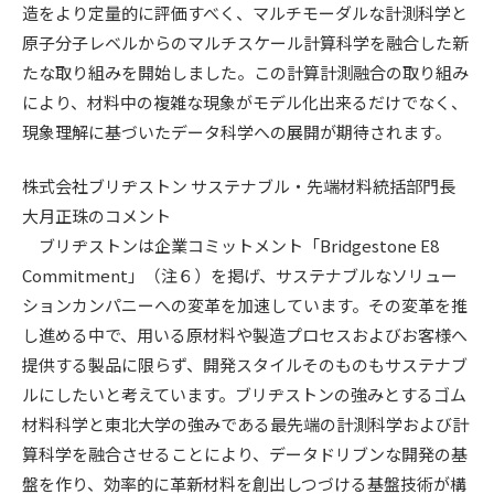
造をより定量的に評価すべく、マルチモーダルな計測科学と
原子分子レベルからのマルチスケール計算科学を融合した新
たな取り組みを開始しました。この計算計測融合の取り組み
により、材料中の複雑な現象がモデル化出来るだけでなく、
現象理解に基づいたデータ科学への展開が期待されます。
株式会社ブリヂストン サステナブル・先端材料統括部門長
大月正珠のコメント
ブリヂストンは企業コミットメント「Bridgestone E8
Commitment」（注６）を掲げ、サステナブルなソリュー
ションカンパニーへの変革を加速しています。その変革を推
し進める中で、用いる原材料や製造プロセスおよびお客様へ
提供する製品に限らず、開発スタイルそのものもサステナブ
ルにしたいと考えています。ブリヂストンの強みとするゴム
材料科学と東北大学の強みである最先端の計測科学および計
算科学を融合させることにより、データドリブンな開発の基
盤を作り、効率的に革新材料を創出しつづける基盤技術が構