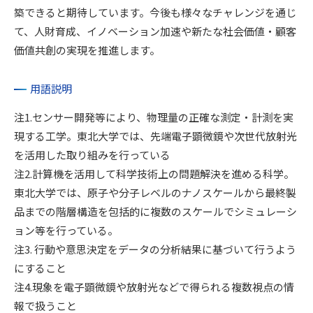
築できると期待しています。今後も様々なチャレンジを通じ
て、人財育成、イノベーション加速や新たな社会価値・顧客
価値共創の実現を推進します。
用語説明
注1.センサー開発等により、物理量の正確な測定・計測を実
現する工学。東北大学では、先端電子顕微鏡や次世代放射光
を活用した取り組みを行っている
注2.計算機を活用して科学技術上の問題解決を進める科学。
東北大学では、原子や分子レベルのナノスケールから最終製
品までの階層構造を包括的に複数のスケールでシミュレーシ
ョン等を行っている。
注3. 行動や意思決定をデータの分析結果に基づいて行うよう
にすること
注4.現象を電子顕微鏡や放射光などで得られる複数視点の情
報で扱うこと