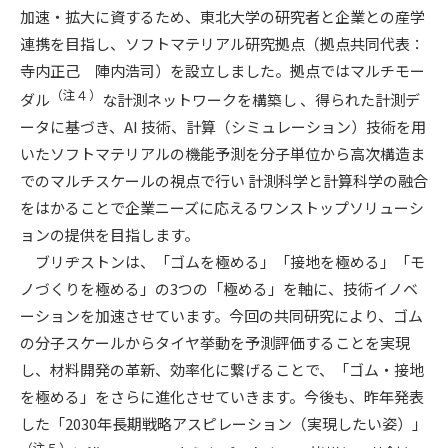
加速・拡大に資するため、東北大学の研究者と企業との産学
連携を目指し、ソフトマテリアル研究拠点（拠点共同代表：
寺内正己 陣内浩司）を設立しました。拠点ではマルチモー
（注４）
ダル
な計測ネットワークを構築し 、得られた計測デ
ータに基づき、AI 技術、計算（シミュレーション）技術を用
いたソフトマテリアルの機能予測を分子単位から高次構造ま
でのマルチスケールの視点で行い 計測科学と計算科学の融合
をはかることで企業ニーズに応えるワンストップソリューシ
ョンの提供を目指します。
ブリヂストンは、「ゴムを極める」「接地を極める」「モ
ノづくりを極める」の3つの「極める」を軸に、技術イノベ
ーションを加速させています。今回の共同研究により、ゴム
の分子スケールからタイヤ挙動を予測評価することを実現
し、材料開発の革新、効率化に繋げることで、「ゴム・接地
を極める」をさらに進化させていきます。今後も、昨年発表
した「2030年長期戦略アスピレーション（実現したい姿）」
（注５）