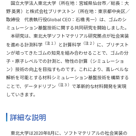
国立大学法人東北大学（所在地：宮城県仙台市／総長：大
野 英男）と株式会社ブリヂストン（所在地：東京都中央区／
取締役 代表執行役Global CEO：石橋 秀一）は、ゴムのシ
ミュレーション基盤技術に関する共同研究を開始しました。
本研究は、東北大学ソフトマテリアル研究拠点が社会実装
（注１）
（注２）
を進める計測科学
と計算科学
に、ブリヂスト
ンが培ってきたゴムの知見を組み合わせることで、ゴムの分
子・原子レベルでの計測と、物性の計算（シミュレーショ
ン）技術の向上を目指すものです。これにより、高レベルな
解析を可能とする材料シミュレーション基盤技術を構築する
（注３）
ことで、データドリブン
で革新的な材料開発を実現
していきます。
詳細な説明
東北大学は2020年8月に、ソフトマテリアルの社会実装の