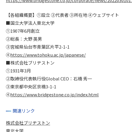
https://www.bridgestone.co.jp/corporate/news/2022030101
【各組織概要】①設立 ②代表者 ③所在地 ④ウェブサイト
■国立大学法人東北大学
①1907年6月創立
②総長：大野 英男
③宮城県仙台市青葉区片平2-1-1
④
https://www.tohoku.ac.jp/japanese/
■株式会社ブリヂストン
①1931年3月
②取締役代表執行役Global CEO：石橋 秀一
③東京都中央区京橋3-1-1
④
https://www.bridgestone.co.jp/index.html
関連リンク
株式会社ブリヂストン
東北大学