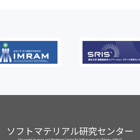
ソフトマテリアル研究センター
Advanced Imaging and Modeling Center for Soft-materials (Tohoku AIMcS)