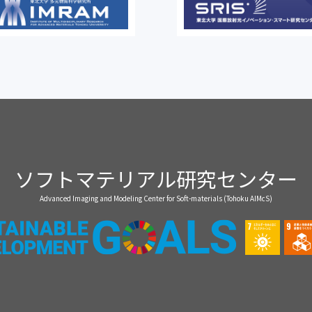
ソフトマテリアル研究センター
Advanced Imaging and Modeling Center for Soft-materials (Tohoku AIMcS)